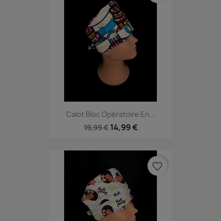
Calot Bloc Opératoire En...
14,99 €
19,99 €
favorite_border