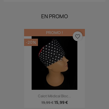
EN PROMO
PROMO !
favorite_border
-20%
Calot Médical Bloc...
15,99 €
19,99 €