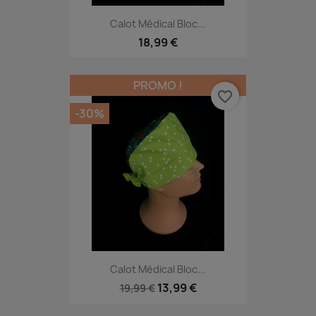
Calot Médical Bloc...
18,99 €
PROMO !
favorite_border
-30%
Calot Médical Bloc...
13,99 €
19,99 €