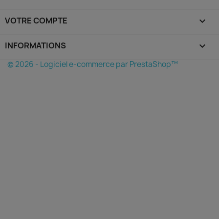
VOTRE COMPTE

INFORMATIONS
keyboard_arrow_down
© 2026 - Logiciel e-commerce par PrestaShop™