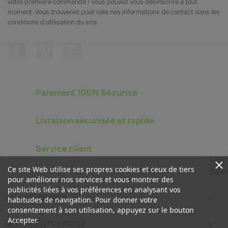
votre première commande ! Vous pouvez vous désinscrire à tout
moment. Vous trouverez pour cela nos informations de contact dans les
conditions d'utilisation du site.
Facebook
Pinterest
Instagram
Paiement 100% Sécurisé
Livraison sécurisée et rapide
Service client
Ce site Web utilise ses propres cookies et ceux de tiers
pour améliorer nos services et vous montrer des
publicités liées à vos préférences en analysant vos
NOS PRODUITS

habitudes de navigation. Pour donner votre
consentement à son utilisation, appuyez sur le bouton
Accepter.
NOTRE ENTREPRISE
