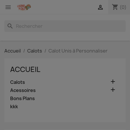
shopping_cart


(0)
search
Accueil
Calots
Calot Unis à Personnaliser
ACCUEIL

Calots

Acessoires
Bons Plans
kkk