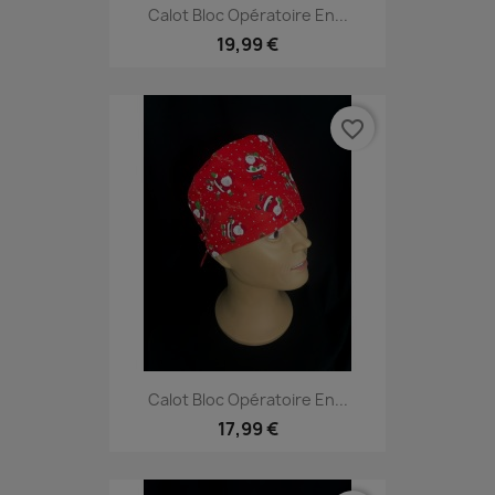
Calot Bloc Opératoire En...
19,99 €
favorite_border
Calot Bloc Opératoire En...
17,99 €