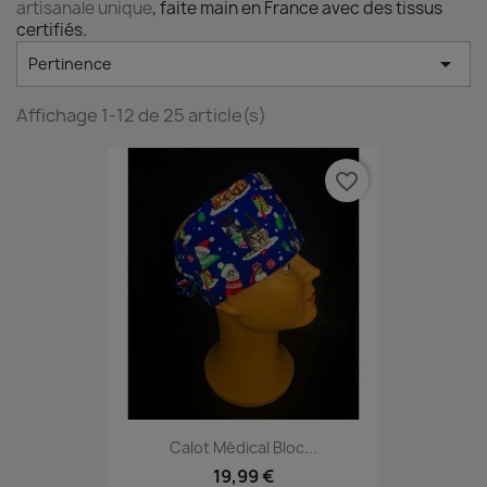
artisanale unique
, faite main en France avec des tissus
certifiés.

Pertinence
Affichage 1-12 de 25 article(s)
favorite_border
Calot Médical Bloc...
19,99 €