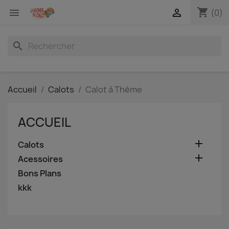
shopping_cart


(0)
search
Accueil
Calots
Calot à Théme
ACCUEIL

Calots

Acessoires
Bons Plans
kkk