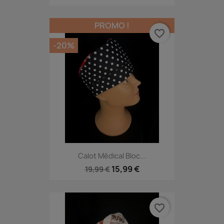
PROMO !
favorite_border
-20%
Calot Médical Bloc...
15,99 €
19,99 €
favorite_border