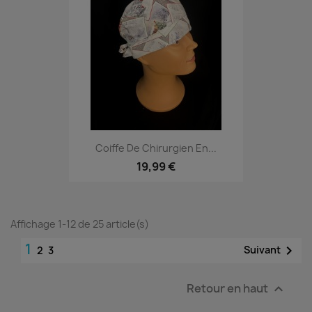
Coiffe De Chirurgien En...
19,99 €
Affichage 1-12 de 25 article(s)
1

Suivant
2
3
Retour en haut
