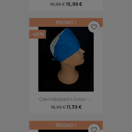
15,99 €
19,99 €
PROMO !
favorite_border
-40%
Calot Médical En Coton –...
11,39 €
18,99 €
PROMO !
favorite_border