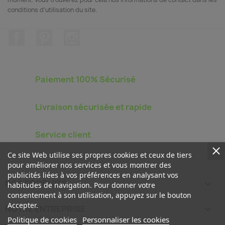
conditions d'utilisation du site.
Facebook
Pinterest
Instagram
Paiement 100% Sécurisé
Livraison sécurisée et rapide
Service client
Ce site Web utilise ses propres cookies et ceux de tiers
pour améliorer nos services et vous montrer des
publicités liées à vos préférences en analysant vos
NOS PRODUITS

habitudes de navigation. Pour donner votre
consentement à son utilisation, appuyez sur le bouton
Accepter.
NOTRE ENTREPRISE

Politique de cookies
Personnaliser les cookies