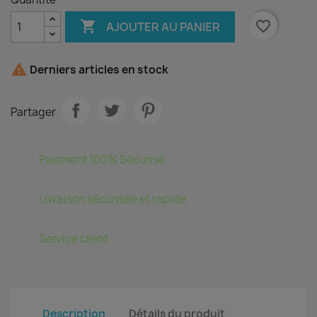

favorite_border
AJOUTER AU PANIER

Derniers articles en stock
Partager
Paiement 100% Sécurisé
Livraison sécurisée et rapide
Service client
Description
Détails du produit