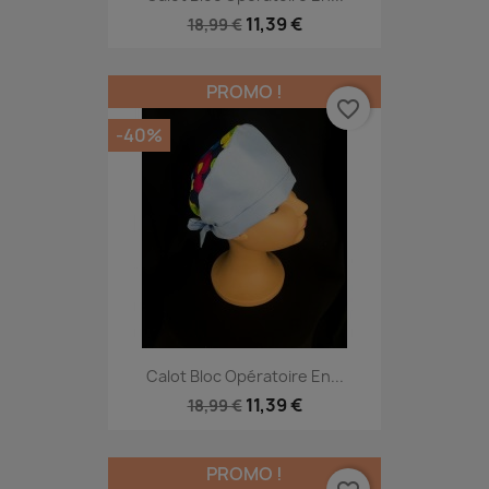
11,39 €
18,99 €
PROMO !
favorite_border
-40%
Calot Bloc Opératoire En...
11,39 €
18,99 €
PROMO !