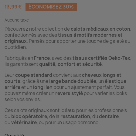
13,99 €
ÉCONOMISEZ 30%
Aucune taxe
Découvrez notre collection de
calots médicaux en coton
,
confectionnés avec des
tissus à motifs modernes et
originaux
. Pensés pour apporter une touche de gaieté au
quotidien.
Fabriqués en
France
, avec des
tissus certifiés Oeko-Tex
,
ils garantissent
qualité, confort et sécurité
.
Leur
coupe standard
convient aux
cheveux longs et
courts
, grâce à une
large bande doublée
, un
élastique
arrière
et un
long lien
pour un ajustement parfait. Vous
pouvez même créer un
revers stylé
pour varier les looks
selon vos envies.
Ces calots originaux sont idéaux pour les professionnels
du
bloc opératoire
, de la
restauration
, du
dentaire
,
du
vétérinaire
, ou pour un usage personnel.
Quantité