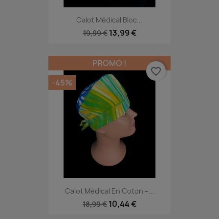
Calot Médical Bloc...
13,99 €
19,99 €
PROMO !
favorite_border
-45%
Calot Médical En Coton –...
10,44 €
18,99 €