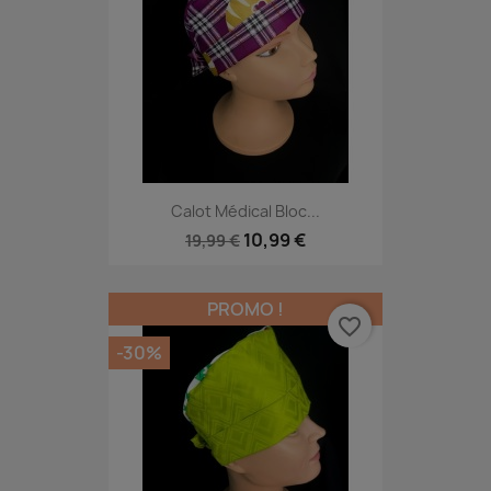
Calot Médical Bloc...
10,99 €
19,99 €
PROMO !
favorite_border
-30%