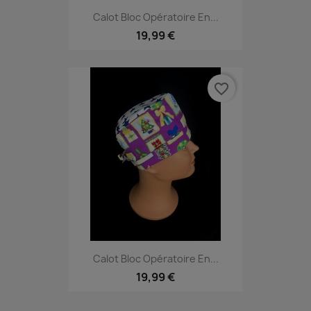
Calot Bloc Opératoire En...
19,99 €
favorite_border
Calot Bloc Opératoire En...
19,99 €