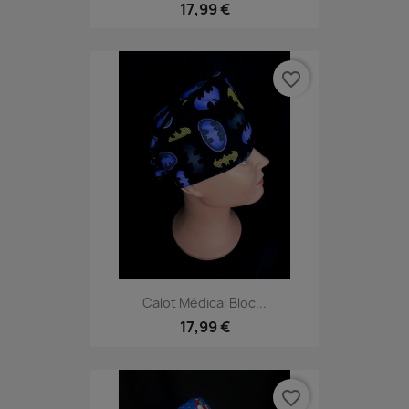
17,99 €
favorite_border
Calot Médical Bloc...
17,99 €
favorite_border