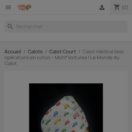
shopping_cart


(0)
search
Accueil
Calots
Calot Court
Calot médical bloc
opératoire en coton – Motif Voitures | Le Monde du
Calot