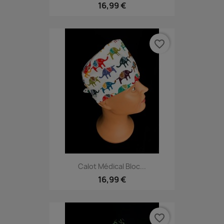
16,99 €
favorite_border
Calot Médical Bloc...
16,99 €
favorite_border