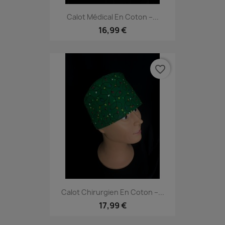
Calot Médical En Coton –...
16,99 €
favorite_border
Calot Chirurgien En Coton –...
17,99 €