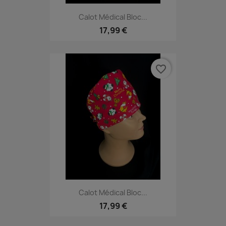
Calot Médical Bloc...
17,99 €
favorite_border
Calot Médical Bloc...
17,99 €