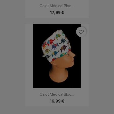
Calot Médical Bloc...
17,99 €
favorite_border
Calot Médical Bloc...
16,99 €