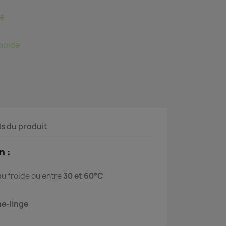
sé
rapide
ls du produit
n :
au froide ou entre
30 et 60°C
he-linge