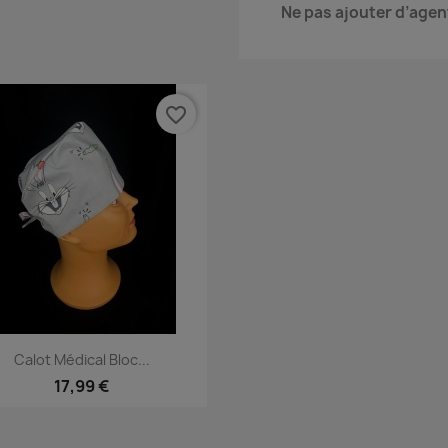
Ne pas ajouter d’agen
favorite_border
Aperçu rapide

Calot Médical Bloc...
17,99 €