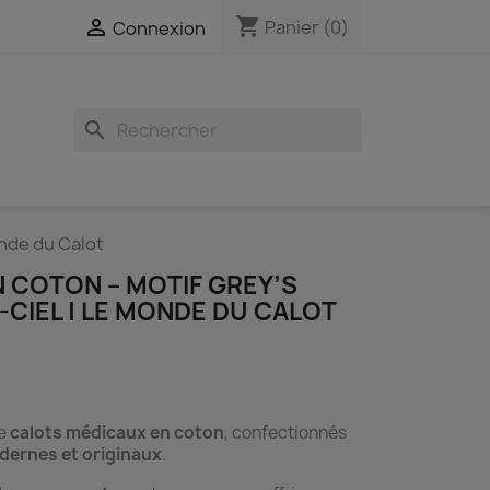
shopping_cart

Panier
(0)
Connexion
search
onde du Calot
 COTON – MOTIF GREY’S
CIEL | LE MONDE DU CALOT
de
calots médicaux en coton
, confectionnés
dernes et originaux
.