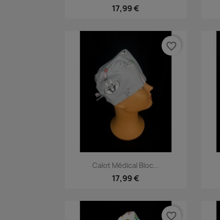
17,99 €
favorite_border
Aperçu rapide

Calot Médical Bloc...
17,99 €
favorite_border