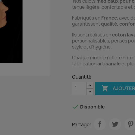
Nos calots
médicaux pour c
tenue légère, confortable et
Fabriqués en
France
, avec d
garantissent
qualité, confor
Ils sont réalisés en
coton lav
personnalisables, pensés pou
style et d’hygiène.
Chaque modèle reflète notr
fabrication
artisanale
et ple
Quantité

AJOUTER

Disponible
Partager