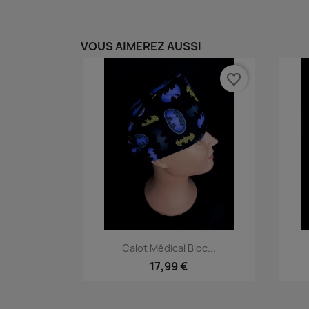
VOUS AIMEREZ AUSSI
favorite_border
Aperçu rapide

Calot Médical Bloc...
17,99 €