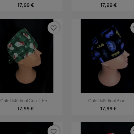
17,99 €
17,99 €
favorite_border
fa
Aperçu rapide
Aperçu rapide


Calot Médical Court En...
Calot Médical Bloc...
17,99 €
17,99 €
favorite_border
fa