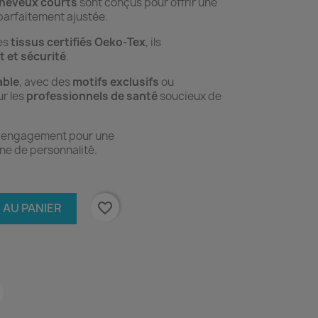
heveux courts
sont conçus pour offrir une
 parfaitement ajustée.
es
tissus certifiés Oeko-Tex
, ils
t et sécurité
.
able
, avec des
motifs exclusifs
ou
r les
professionnels de santé
soucieux de
e engagement pour une
ine de personnalité.
favorite_border
 AU PANIER