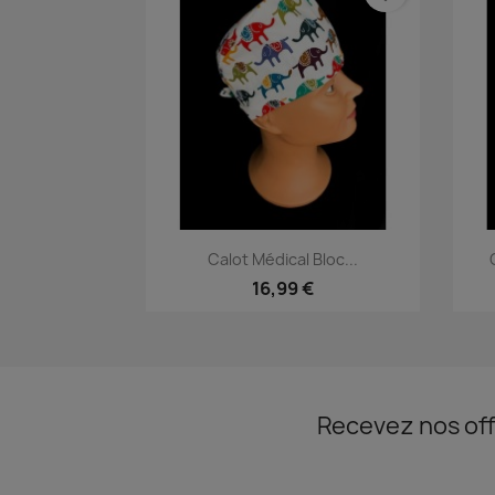
Aperçu rapide

Calot Médical Bloc...
16,99 €
Recevez nos off